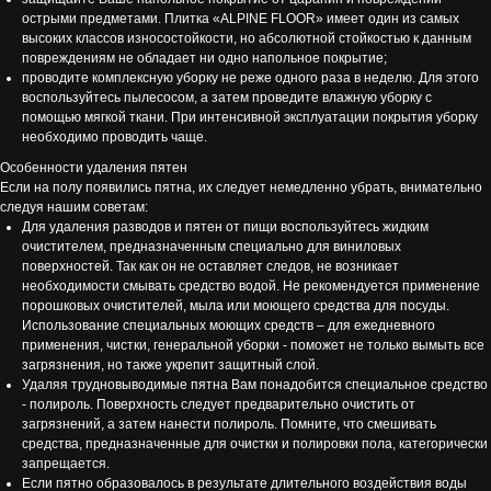
острыми предметами. Плитка «ALPINE FLOOR» имеет один из самых
высоких классов износостойкости, но абсолютной стойкостью к данным
повреждениям не обладает ни одно напольное покрытие;
проводите комплексную уборку не реже одного раза в неделю. Для этого
воспользуйтесь пылесосом, а затем проведите влажную уборку с
помощью мягкой ткани. При интенсивной эксплуатации покрытия уборку
необходимо проводить чаще.
Особенности удаления пятен
Если на полу появились пятна, их следует немедленно убрать, внимательно
следуя нашим советам:
Для удаления разводов и пятен от пищи воспользуйтесь жидким
очистителем, предназначенным специально для виниловых
поверхностей. Так как он не оставляет следов, не возникает
необходимости смывать средство водой. Не рекомендуется применение
порошковых очистителей, мыла или моющего средства для посуды.
Использование специальных моющих средств – для ежедневного
применения, чистки, генеральной уборки - поможет не только вымыть все
загрязнения, но также укрепит защитный слой.
Удаляя трудновыводимые пятна Вам понадобится специальное средство
- полироль. Поверхность следует предварительно очистить от
загрязнений, а затем нанести полироль. Помните, что смешивать
средства, предназначенные для очистки и полировки пола, категорически
запрещается.
Если пятно образовалось в результате длительного воздействия воды