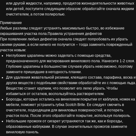
или другой жидкости, например, продуктов жизнедеятельности животных
или детей, поступите следующим образом: обработайте сначала жидким
очистителем, а потом полиролью.
Примечание
Любые разливы следует устранять максимально быстро, во избежание
окрашивания участка пола.Правила устранения дефектов
При появлении любых дефектов сначала следует попробовать их убрать
своими руками, а если ничего не получится – тогда заменить поврежденный
участок новым:
Неглубокие царапины можно заделать с помощью средства,
предназначенного для матирования винилового пола. Нанесите 1-2 слоя.
Глубокие царапины в большинстве случаев убрать невозможно, поэтому
замените пришедшие в негодность планки.
Для удаления жевательной резинки, клеящего состава, парафина, воска и
других веществ с подобными свойствами обработайте их с помощью льда.
Вещество станет хрупким, что позволит его легко убрать. Чтобы
избавиться от остатков, воспользуйтесь растворителем.
Борозды, которые остались на виниловом покрытии от каблуков, ножек на
мебели, поможет устранить губка Scotch Brite. Ее следует смочить в
очистителе, подходящем для виниловых поверхностей, и потереть
участок пола. После этого обработайте покрытие, используя полироль.
Небольшие прожоги от сигарет устраняются так же, как и борозды,
образованные каблуками. В случае значительных прожогов замените
виниловую панель.