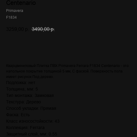
Centenario
Primavera
F1834
3259,00
р.
3490,00
р.
Оставить заявку
Кварцвиниловый Плитка ПВХ Primavera Ferrara F1834 Centenario - это
напольное покрытие толщиной 5 мм, С фаской. Поверхность пола
имеет рисунок Под дерево.
Подложка: нет
Толщина, мм: 5
Тип монтажа: Замковая
Текстура: Дерево
Способ укладки: Прямая
Фаска: Есть
Класс износостойкости: 43
Коллекция: Ferrara
Защитный слой, мм: 0.55