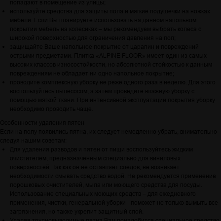
попадают в помещение из улицы;
используйте средства для защиты пола и мягкие подушечки на ножках
мебели. Если Вы планируете использовать на данном напольном
покрытии мебель на колесиках – мы рекомендуем выбрать колеса с
широкой поверхностью для ограничения давления на пол;
защищайте Ваше напольное покрытие от царапин и повреждений
острыми предметами. Плитка «ALPINE FLOOR» имеет один из самых
высоких классов износостойкости, но абсолютной стойкостью к данным
повреждениям не обладает ни одно напольное покрытие;
проводите комплексную уборку не реже одного раза в неделю. Для этого
воспользуйтесь пылесосом, а затем проведите влажную уборку с
помощью мягкой ткани. При интенсивной эксплуатации покрытия уборку
необходимо проводить чаще.
Особенности удаления пятен
Если на полу появились пятна, их следует немедленно убрать, внимательно
следуя нашим советам:
Для удаления разводов и пятен от пищи воспользуйтесь жидким
очистителем, предназначенным специально для виниловых
поверхностей. Так как он не оставляет следов, не возникает
необходимости смывать средство водой. Не рекомендуется применение
порошковых очистителей, мыла или моющего средства для посуды.
Использование специальных моющих средств – для ежедневного
применения, чистки, генеральной уборки - поможет не только вымыть все
загрязнения, но также укрепит защитный слой.
Удаляя трудновыводимые пятна Вам понадобится специальное средство