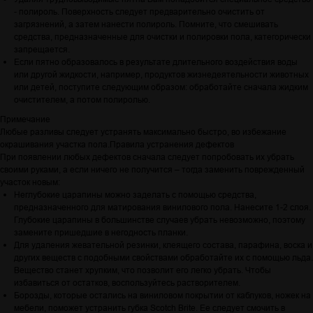
- полироль. Поверхность следует предварительно очистить от
загрязнений, а затем нанести полироль. Помните, что смешивать
средства, предназначенные для очистки и полировки пола, категорически
запрещается.
Если пятно образовалось в результате длительного воздействия воды
или другой жидкости, например, продуктов жизнедеятельности животных
или детей, поступите следующим образом: обработайте сначала жидким
очистителем, а потом полиролью.
Примечание
Любые разливы следует устранять максимально быстро, во избежание
окрашивания участка пола.Правила устранения дефектов
При появлении любых дефектов сначала следует попробовать их убрать
своими руками, а если ничего не получится – тогда заменить поврежденный
участок новым:
Неглубокие царапины можно заделать с помощью средства,
предназначенного для матирования винилового пола. Нанесите 1-2 слоя.
Глубокие царапины в большинстве случаев убрать невозможно, поэтому
замените пришедшие в негодность планки.
Для удаления жевательной резинки, клеящего состава, парафина, воска и
других веществ с подобными свойствами обработайте их с помощью льда.
Вещество станет хрупким, что позволит его легко убрать. Чтобы
избавиться от остатков, воспользуйтесь растворителем.
Борозды, которые остались на виниловом покрытии от каблуков, ножек на
мебели, поможет устранить губка Scotch Brite. Ее следует смочить в