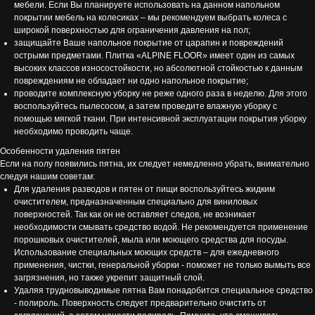
мебели. Если Вы планируете использовать на данном напольном
покрытии мебель на колесиках – мы рекомендуем выбрать колеса с
широкой поверхностью для ограничения давления на пол;
защищайте Ваше напольное покрытие от царапин и повреждений
острыми предметами. Плитка «ALPINE FLOOR» имеет один из самых
высоких классов износостойкости, но абсолютной стойкостью к данным
повреждениям не обладает ни одно напольное покрытие;
проводите комплексную уборку не реже одного раза в неделю. Для этого
воспользуйтесь пылесосом, а затем проведите влажную уборку с
помощью мягкой ткани. При интенсивной эксплуатации покрытия уборку
необходимо проводить чаще.
Особенности удаления пятен
Если на полу появились пятна, их следует немедленно убрать, внимательно
следуя нашим советам:
Для удаления разводов и пятен от пищи воспользуйтесь жидким
очистителем, предназначенным специально для виниловых
поверхностей. Так как он не оставляет следов, не возникает
необходимости смывать средство водой. Не рекомендуется применение
порошковых очистителей, мыла или моющего средства для посуды.
Использование специальных моющих средств – для ежедневного
применения, чистки, генеральной уборки - поможет не только вымыть все
загрязнения, но также укрепит защитный слой.
Удаляя трудновыводимые пятна Вам понадобится специальное средство
- полироль. Поверхность следует предварительно очистить от