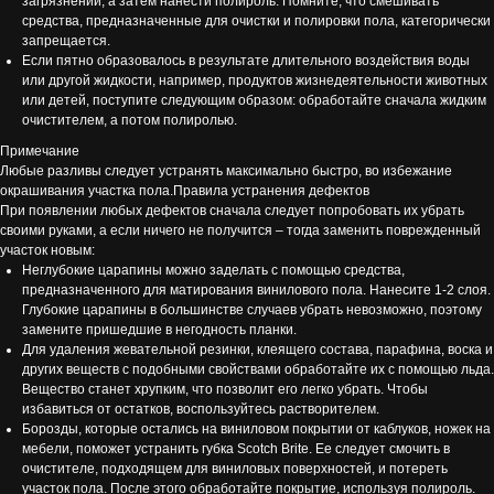
загрязнений, а затем нанести полироль. Помните, что смешивать
средства, предназначенные для очистки и полировки пола, категорически
запрещается.
Если пятно образовалось в результате длительного воздействия воды
или другой жидкости, например, продуктов жизнедеятельности животных
или детей, поступите следующим образом: обработайте сначала жидким
очистителем, а потом полиролью.
Примечание
Любые разливы следует устранять максимально быстро, во избежание
окрашивания участка пола.Правила устранения дефектов
При появлении любых дефектов сначала следует попробовать их убрать
своими руками, а если ничего не получится – тогда заменить поврежденный
участок новым:
Неглубокие царапины можно заделать с помощью средства,
предназначенного для матирования винилового пола. Нанесите 1-2 слоя.
Глубокие царапины в большинстве случаев убрать невозможно, поэтому
замените пришедшие в негодность планки.
Для удаления жевательной резинки, клеящего состава, парафина, воска и
других веществ с подобными свойствами обработайте их с помощью льда.
Вещество станет хрупким, что позволит его легко убрать. Чтобы
избавиться от остатков, воспользуйтесь растворителем.
Борозды, которые остались на виниловом покрытии от каблуков, ножек на
мебели, поможет устранить губка Scotch Brite. Ее следует смочить в
очистителе, подходящем для виниловых поверхностей, и потереть
участок пола. После этого обработайте покрытие, используя полироль.