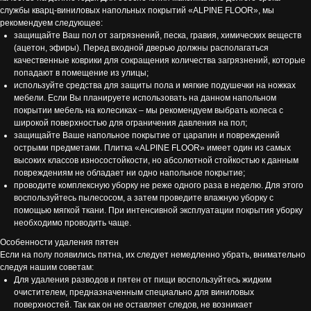
службы кварц-виниловых напольных покрытий «ALPINE FLOOR», мы
рекомендуем следующее:
защищайте Ваш пол от загрязнений, песка, гравия, химических веществ
(ацетон, эфиры). Перед входной дверью должны располагаться
качественные коврики для сокращения количества загрязнений, которые
попадают в помещение из улицы;
используйте средства для защиты пола и мягкие подушечки на ножках
мебели. Если Вы планируете использовать на данном напольном
покрытии мебель на колесиках – мы рекомендуем выбрать колеса с
широкой поверхностью для ограничения давления на пол;
защищайте Ваше напольное покрытие от царапин и повреждений
острыми предметами. Плитка «ALPINE FLOOR» имеет один из самых
высоких классов износостойкости, но абсолютной стойкостью к данным
повреждениям не обладает ни одно напольное покрытие;
проводите комплексную уборку не реже одного раза в неделю. Для этого
воспользуйтесь пылесосом, а затем проведите влажную уборку с
помощью мягкой ткани. При интенсивной эксплуатации покрытия уборку
необходимо проводить чаще.
Особенности удаления пятен
Если на полу появились пятна, их следует немедленно убрать, внимательно
следуя нашим советам:
Для удаления разводов и пятен от пищи воспользуйтесь жидким
очистителем, предназначенным специально для виниловых
поверхностей. Так как он не оставляет следов, не возникает