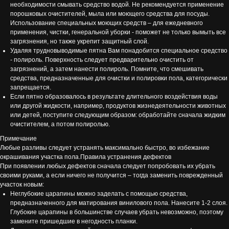
необходимости смывать средство водой. Не рекомендуется применение
порошковых очистителей, мыла или моющего средства для посуды.
Использование специальных моющих средств – для ежедневного
применения, чистки, генеральной уборки - поможет не только вымыть все
загрязнения, но также укрепит защитный слой.
Удаляя трудновыводимые пятна Вам понадобится специальное средство
- полироль. Поверхность следует предварительно очистить от
загрязнений, а затем нанести полироль. Помните, что смешивать
средства, предназначенные для очистки и полировки пола, категорически
запрещается.
Если пятно образовалось в результате длительного воздействия воды
или другой жидкости, например, продуктов жизнедеятельности животных
или детей, поступите следующим образом: обработайте сначала жидким
очистителем, а потом полиролью.
Примечание
Любые разливы следует устранять максимально быстро, во избежание
окрашивания участка пола.Правила устранения дефектов
При появлении любых дефектов сначала следует попробовать их убрать
своими руками, а если ничего не получится – тогда заменить поврежденный
участок новым:
Неглубокие царапины можно заделать с помощью средства,
предназначенного для матирования винилового пола. Нанесите 1-2 слоя.
Глубокие царапины в большинстве случаев убрать невозможно, поэтому
замените пришедшие в негодность планки.