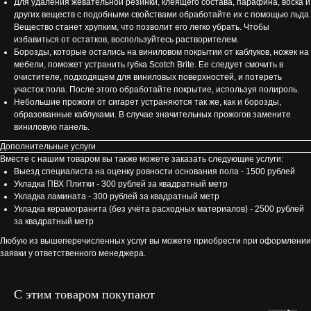
Для удаления жевательной резинки, клеящего состава, парафина, воска и
других веществ с подобными свойствами обработайте их с помощью льда.
Вещество станет хрупким, что позволит его легко убрать. Чтобы
избавиться от остатков, воспользуйтесь растворителем.
Борозды, которые остались на виниловом покрытии от каблуков, ножек на
мебели, поможет устранить губка Scotch Brite. Ее следует смочить в
очистителе, подходящем для виниловых поверхностей, и потереть
участок пола. После этого обработайте покрытие, используя полироль.
Небольшие прожоги от сигарет устраняются так же, как и борозды,
образованные каблуками. В случае значительных прожогов замените
виниловую панель.
Дополнительные услуги
Вместе с нашим товаром вы также можете заказать следующие услуги:
Выезд специалиста на оценку ровности основания пола - 1500 рублей
Укладка ПВХ Плитки - 300 рублей за квадратный метр
Укладка ламината - 300 рублей за квадратный метр
Укладка керамогранита (без учёта расходных материалов) - 2500 рублей
за квадратный метр
Любую из вышеперечисленных услуг вы можете приобрести при оформлении
заявки у ответственного менеджера.
С этим товаром покупают