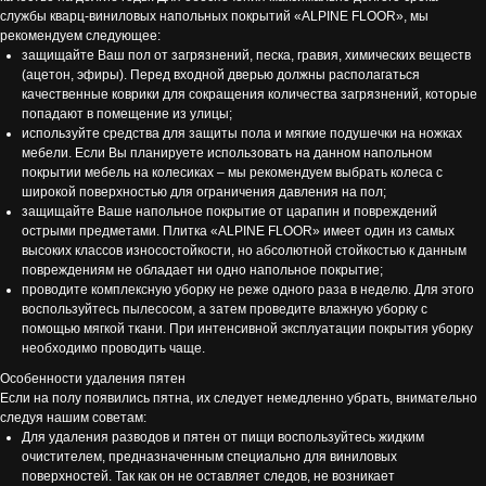
службы кварц-виниловых напольных покрытий «ALPINE FLOOR», мы
рекомендуем следующее:
защищайте Ваш пол от загрязнений, песка, гравия, химических веществ
(ацетон, эфиры). Перед входной дверью должны располагаться
качественные коврики для сокращения количества загрязнений, которые
попадают в помещение из улицы;
используйте средства для защиты пола и мягкие подушечки на ножках
мебели. Если Вы планируете использовать на данном напольном
покрытии мебель на колесиках – мы рекомендуем выбрать колеса с
широкой поверхностью для ограничения давления на пол;
защищайте Ваше напольное покрытие от царапин и повреждений
острыми предметами. Плитка «ALPINE FLOOR» имеет один из самых
высоких классов износостойкости, но абсолютной стойкостью к данным
повреждениям не обладает ни одно напольное покрытие;
проводите комплексную уборку не реже одного раза в неделю. Для этого
воспользуйтесь пылесосом, а затем проведите влажную уборку с
помощью мягкой ткани. При интенсивной эксплуатации покрытия уборку
необходимо проводить чаще.
Особенности удаления пятен
Если на полу появились пятна, их следует немедленно убрать, внимательно
следуя нашим советам:
Для удаления разводов и пятен от пищи воспользуйтесь жидким
очистителем, предназначенным специально для виниловых
поверхностей. Так как он не оставляет следов, не возникает