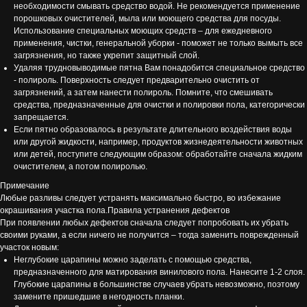
необходимости смывать средство водой. Не рекомендуется применение
порошковых очистителей, мыла или моющего средства для посуды.
Использование специальных моющих средств – для ежедневного
применения, чистки, генеральной уборки - поможет не только вымыть все
загрязнения, но также укрепит защитный слой.
Удаляя трудновыводимые пятна Вам понадобится специальное средство
- полироль. Поверхность следует предварительно очистить от
загрязнений, а затем нанести полироль. Помните, что смешивать
средства, предназначенные для очистки и полировки пола, категорически
запрещается.
Если пятно образовалось в результате длительного воздействия воды
или другой жидкости, например, продуктов жизнедеятельности животных
или детей, поступите следующим образом: обработайте сначала жидким
очистителем, а потом полиролью.
Примечание
Любые разливы следует устранять максимально быстро, во избежание
окрашивания участка пола.Правила устранения дефектов
При появлении любых дефектов сначала следует попробовать их убрать
своими руками, а если ничего не получится – тогда заменить поврежденный
участок новым:
Неглубокие царапины можно заделать с помощью средства,
предназначенного для матирования винилового пола. Нанесите 1-2 слоя.
Глубокие царапины в большинстве случаев убрать невозможно, поэтому
замените пришедшие в негодность планки.