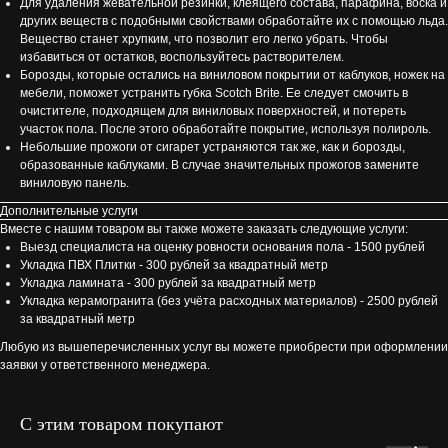
Для удаления жевательной резинки, клеящего состава, парафина, воска и
других веществ с подобными свойствами обработайте их с помощью льда.
Вещество станет хрупким, что позволит его легко убрать. Чтобы
избавиться от остатков, воспользуйтесь растворителем.
Борозды, которые остались на виниловом покрытии от каблуков, ножек на
мебели, поможет устранить губка Scotch Brite. Ее следует смочить в
очистителе, подходящем для виниловых поверхностей, и потереть
участок пола. После этого обработайте покрытие, используя полироль.
Небольшие прожоги от сигарет устраняются так же, как и борозды,
образованные каблуками. В случае значительных прожогов замените
виниловую панель.
Дополнительные услуги
Вместе с нашим товаром вы также можете заказать следующие услуги:
Выезд специалиста на оценку ровности основания пола - 1500 рублей
Укладка ПВХ Плитки - 300 рублей за квадратный метр
Укладка ламината - 300 рублей за квадратный метр
Укладка керамогранита (без учёта расходных материалов) - 2500 рублей
за квадратный метр
Любую из вышеперечисленных услуг вы можете приобрести при оформлении
заявки у ответственного менеджера.
С этим товаром покупают