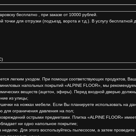
ровску бесплатно , при заказе от 10000 рублей.
точки для отгрузки (подъезд, ворота и т.д.). В услугу бесплатной 
С)
ся легким уходом. При помощи соответствующих продуктов, Ваши 
ц-виниловых напольных покрытий «ALPINE FLOOR», мы рекомендуе
химических веществ (ацетон, эфиры). Перед входной дверью должн
ние из улицы;
ушечки на ножках мебели. Если Вы планируете использовать на д
ю для ограничения давления на пол;
овреждений острыми предметами. Плитка «ALPINE FLOOR» имеет о
бладает ни одно напольное покрытие;
в неделю. Для этого воспользуйтесь пылесосом, а затем проведите