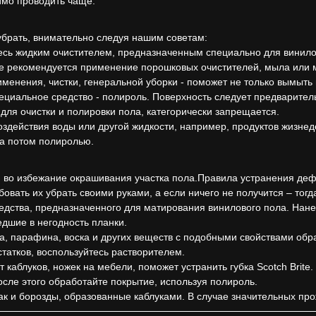
имо проводить чаще.
убрать, внимательно следуя нашим советам:
есь жидким очистителем, предназначенным специально для виниловы
Не рекомендуется применение порошковых очистителей, мыла или 
енения, чистки, генеральной уборки - поможет не только вымыть в
иальное средство - полироль. Поверхность следует предварительн
для очистки и полировки пола, категорически запрещается.
воздействия воды или другой жидкости, например, продуктов жизн
 а потом полиролью.
 во избежание окрашивания участка пола.Правила устранения деф
вать их убрать своими руками, а если ничего не получится – тог
дства, предназначенного для матирования винилового пола. Нанес
дшие в негодность планки.
а, парафина, воска и других веществ с подобными свойствами обр
остатков, воспользуйтесь растворителем.
 каблуков, ножек на мебели, поможет устранить губка Scotch Brite
осле этого обработайте покрытие, используя полироль.
как и борозды, образованные каблуками. В случае значительных пр