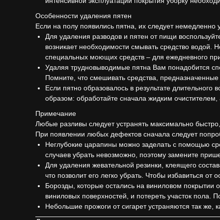
интенсивной эксплуатации покрытия уборку необход
Особенности удаления пятен
Если на полу появились пятна, их следует немедленно 
Для удаления разводов и пятен от пищи воспользуйт
возникает необходимости смывать средство водой. 
специальных моющих средств – для ежедневного прим
Удаляя трудновыводимые пятна Вам понадобится спец
Помните, что смешивать средства, предназначенные 
Если пятно образовалось в результате длительного 
образом: обработайте сначала жидким очистителем,
Примечание
Любые разливы следует устранять максимально быстро,
При появлении любых дефектов сначала следует попробо
Неглубокие царапины можно заделать с помощью сре
случаев убрать невозможно, поэтому замените прише
Для удаления жевательной резинки, клеящего состав
что позволит его легко убрать. Чтобы избавиться от 
Борозды, которые остались на виниловом покрытии от
виниловых поверхностей, и потереть участок пола. П
Небольшие прожоги от сигарет устраняются так же, 