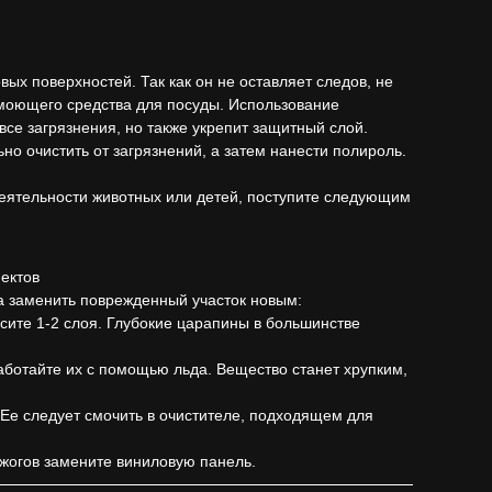
х поверхностей. Так как он не оставляет следов, не
моющего средства для посуды. Использование
се загрязнения, но также укрепит защитный слой.
о очистить от загрязнений, а затем нанести полироль.
едеятельности животных или детей, поступите следующим
ектов
да заменить поврежденный участок новым:
ите 1-2 слоя. Глубокие царапины в большинстве
аботайте их с помощью льда. Вещество станет хрупким,
. Ее следует смочить в очистителе, подходящем для
ожогов замените виниловую панель.