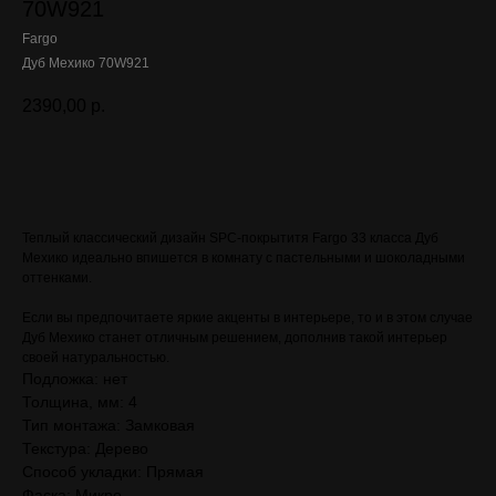
70W921
Fargo
Дуб Мехико 70W921
2390,00
р.
Оставить заявку
Теплый классический дизайн SPC-покрытитя Fargo 33 класса Дуб
Мехико идеально впишется в комнату с пастельными и шоколадными
оттенками.
Если вы предпочитаете яркие акценты в интерьере, то и в этом случае
Дуб Мехико станет отличным решением, дополнив такой интерьер
своей натуральностью.
Подложка: нет
Толщина, мм: 4
Тип монтажа: Замковая
Текстура: Дерево
Способ укладки: Прямая
Фаска: Микро