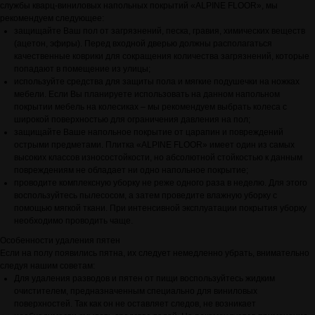
службы кварц-виниловых напольных покрытий «ALPINE FLOOR», мы
рекомендуем следующее:
защищайте Ваш пол от загрязнений, песка, гравия, химических веществ
(ацетон, эфиры). Перед входной дверью должны располагаться
качественные коврики для сокращения количества загрязнений, которые
попадают в помещение из улицы;
используйте средства для защиты пола и мягкие подушечки на ножках
мебели. Если Вы планируете использовать на данном напольном
покрытии мебель на колесиках – мы рекомендуем выбрать колеса с
широкой поверхностью для ограничения давления на пол;
защищайте Ваше напольное покрытие от царапин и повреждений
острыми предметами. Плитка «ALPINE FLOOR» имеет один из самых
высоких классов износостойкости, но абсолютной стойкостью к данным
повреждениям не обладает ни одно напольное покрытие;
проводите комплексную уборку не реже одного раза в неделю. Для этого
воспользуйтесь пылесосом, а затем проведите влажную уборку с
помощью мягкой ткани. При интенсивной эксплуатации покрытия уборку
необходимо проводить чаще.
Особенности удаления пятен
Если на полу появились пятна, их следует немедленно убрать, внимательно
следуя нашим советам:
Для удаления разводов и пятен от пищи воспользуйтесь жидким
очистителем, предназначенным специально для виниловых
поверхностей. Так как он не оставляет следов, не возникает