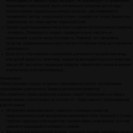
необходимости смывать средство водой. Не рекомендуется применение
порошковых очистителей, мыла или моющего средства для посуды.
Использование специальных моющих средств – для ежедневного
применения, чистки, генеральной уборки - поможет не только вымыть все
загрязнения, но также укрепит защитный слой.
Удаляя трудновыводимые пятна Вам понадобится специальное средство
- полироль. Поверхность следует предварительно очистить от
загрязнений, а затем нанести полироль. Помните, что смешивать
средства, предназначенные для очистки и полировки пола, категорически
запрещается.
Если пятно образовалось в результате длительного воздействия воды
или другой жидкости, например, продуктов жизнедеятельности животных
или детей, поступите следующим образом: обработайте сначала жидким
очистителем, а потом полиролью.
Примечание
Любые разливы следует устранять максимально быстро, во избежание
окрашивания участка пола.Правила устранения дефектов
При появлении любых дефектов сначала следует попробовать их убрать
своими руками, а если ничего не получится – тогда заменить поврежденный
участок новым:
Неглубокие царапины можно заделать с помощью средства,
предназначенного для матирования винилового пола. Нанесите 1-2 слоя.
Глубокие царапины в большинстве случаев убрать невозможно, поэтому
замените пришедшие в негодность планки.
Для удаления жевательной резинки, клеящего состава, парафина, воска и