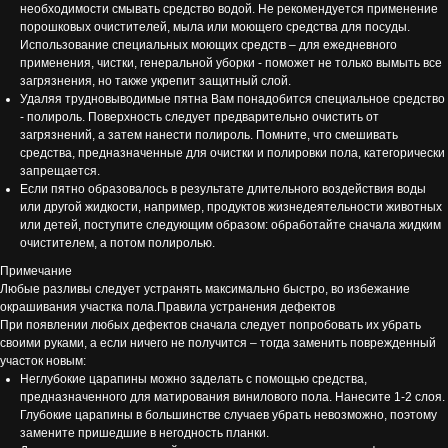
необходимости смывать средство водой. Не рекомендуется применение
порошковых очистителей, мыла или моющего средства для посуды.
Использование специальных моющих средств – для ежедневного
применения, чистки, генеральной уборки - поможет не только вымыть все
загрязнения, но также укрепит защитный слой.
Удаляя трудновыводимые пятна Вам понадобится специальное средство
- полироль. Поверхность следует предварительно очистить от
загрязнений, а затем нанести полироль. Помните, что смешивать
средства, предназначенные для очистки и полировки пола, категорически
запрещается.
Если пятно образовалось в результате длительного воздействия воды
или другой жидкости, например, продуктов жизнедеятельности животных
или детей, поступите следующим образом: обработайте сначала жидким
очистителем, а потом полиролью.
Примечание
Любые разливы следует устранять максимально быстро, во избежание
окрашивания участка пола.Правила устранения дефектов
При появлении любых дефектов сначала следует попробовать их убрать
своими руками, а если ничего не получится – тогда заменить поврежденный
участок новым:
Неглубокие царапины можно заделать с помощью средства,
предназначенного для матирования винилового пола. Нанесите 1-2 слоя.
Глубокие царапины в большинстве случаев убрать невозможно, поэтому
замените пришедшие в негодность планки.