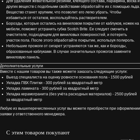
Для удаления жевательной резинки, клеящего состава, парафина, воска и
других веществ с подобными свойствами обработайте их с помощью льда.
Вещество станет хрупким, что позволит его легко убрать. Чтобы
избавиться от остатков, воспользуйтесь растворителем.
Борозды, которые остались на виниловом покрытии от каблуков, ножек на
мебели, поможет устранить губка Scotch Brite. Ее следует смочить в
очистителе, подходящем для виниловых поверхностей, и потереть
участок пола. После этого обработайте покрытие, используя полироль.
Небольшие прожоги от сигарет устраняются так же, как и борозды,
образованные каблуками. В случае значительных прожогов замените
виниловую панель.
Дополнительные услуги
Вместе с нашим товаром вы также можете заказать следующие услуги:
Выезд специалиста на оценку ровности основания пола - 1500 рублей
Укладка ПВХ Плитки - 300 рублей за квадратный метр
Укладка ламината - 300 рублей за квадратный метр
Укладка керамогранита (без учёта расходных материалов) - 2500 рублей
за квадратный метр
Любую из вышеперечисленных услуг вы можете приобрести при оформлении
заявки у ответственного менеджера.
С этим товаром покупают