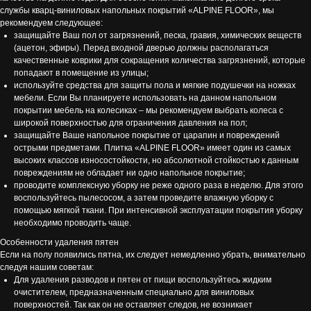
службы кварц-виниловых напольных покрытий «ALPINE FLOOR», мы
рекомендуем следующее:
защищайте Ваш пол от загрязнений, песка, гравия, химических веществ
(ацетон, эфиры). Перед входной дверью должны располагаться
качественные коврики для сокращения количества загрязнений, которые
попадают в помещение из улицы;
используйте средства для защиты пола и мягкие подушечки на ножках
мебели. Если Вы планируете использовать на данном напольном
покрытии мебель на колесиках – мы рекомендуем выбрать колеса с
широкой поверхностью для ограничения давления на пол;
защищайте Ваше напольное покрытие от царапин и повреждений
острыми предметами. Плитка «ALPINE FLOOR» имеет один из самых
высоких классов износостойкости, но абсолютной стойкостью к данным
повреждениям не обладает ни одно напольное покрытие;
проводите комплексную уборку не реже одного раза в неделю. Для этого
воспользуйтесь пылесосом, а затем проведите влажную уборку с
помощью мягкой ткани. При интенсивной эксплуатации покрытия уборку
необходимо проводить чаще.
Особенности удаления пятен
Если на полу появились пятна, их следует немедленно убрать, внимательно
следуя нашим советам:
Для удаления разводов и пятен от пищи воспользуйтесь жидким
очистителем, предназначенным специально для виниловых
поверхностей. Так как он не оставляет следов, не возникает