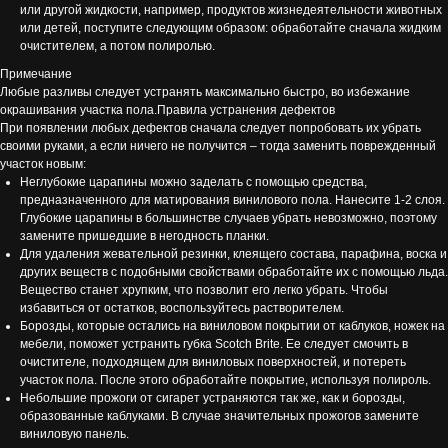
или другой жидкости, например, продуктов жизнедеятельности животных
или детей, поступите следующим образом: обработайте сначала жидким
очистителем, а потом полиролью.
Примечание
Любые разливы следует устранять максимально быстро, во избежание
окрашивания участка пола.Правила устранения дефектов
При появлении любых дефектов сначала следует попробовать их убрать
своими руками, а если ничего не получится – тогда заменить поврежденный
участок новым:
Неглубокие царапины можно заделать с помощью средства,
предназначенного для матирования винилового пола. Нанесите 1-2 слоя.
Глубокие царапины в большинстве случаев убрать невозможно, поэтому
замените пришедшие в негодность планки.
Для удаления жевательной резинки, клеящего состава, парафина, воска и
других веществ с подобными свойствами обработайте их с помощью льда.
Вещество станет хрупким, что позволит его легко убрать. Чтобы
избавиться от остатков, воспользуйтесь растворителем.
Борозды, которые остались на виниловом покрытии от каблуков, ножек на
мебели, поможет устранить губка Scotch Brite. Ее следует смочить в
очистителе, подходящем для виниловых поверхностей, и потереть
участок пола. После этого обработайте покрытие, используя полироль.
Небольшие прожоги от сигарет устраняются так же, как и борозды,
образованные каблуками. В случае значительных прожогов замените
виниловую панель.