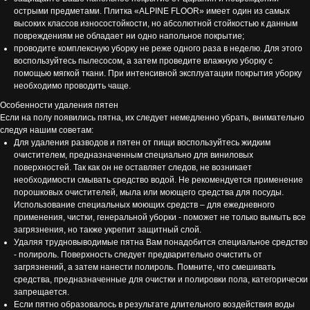
острыми предметами. Плитка «ALPINE FLOOR» имеет один из самых
высоких классов износостойкости, но абсолютной стойкостью к данным
повреждениям не обладает ни одно напольное покрытие;
проводите комплексную уборку не реже одного раза в неделю. Для этого
воспользуйтесь пылесосом, а затем проведите влажную уборку с
помощью мягкой ткани. При интенсивной эксплуатации покрытия уборку
необходимо проводить чаще.
Особенности удаления пятен
Если на полу появились пятна, их следует немедленно убрать, внимательно
следуя нашим советам:
Для удаления разводов и пятен от пищи воспользуйтесь жидким
очистителем, предназначенным специально для виниловых
поверхностей. Так как он не оставляет следов, не возникает
необходимости смывать средство водой. Не рекомендуется применение
порошковых очистителей, мыла или моющего средства для посуды.
Использование специальных моющих средств – для ежедневного
применения, чистки, генеральной уборки - поможет не только вымыть все
загрязнения, но также укрепит защитный слой.
Удаляя трудновыводимые пятна Вам понадобится специальное средство
- полироль. Поверхность следует предварительно очистить от
загрязнений, а затем нанести полироль. Помните, что смешивать
средства, предназначенные для очистки и полировки пола, категорически
запрещается.
Если пятно образовалось в результате длительного воздействия воды