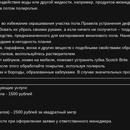
воздействия воды или другой жидкости, например, продуктов жизн
 а потом полиролью.
 во избежание окрашивания участка пола.Правила устранения деф
вать их убрать своими руками, а если ничего не получится – тог
дства, предназначенного для матирования винилового пола. Нанес
дшие в негодность планки.
а, парафина, воска и других веществ с подобными свойствами обр
остатков, воспользуйтесь растворителем.
 каблуков, ножек на мебели, поможет устранить губка Scotch Brite
осле этого обработайте покрытие, используя полироль.
как и борозды, образованные каблуками. В случае значительных пр
дующие услуги:
ла - 1500 рублей
лов) - 2500 рублей за квадратный метр
сти при оформлении заявки у ответственного менеджера.