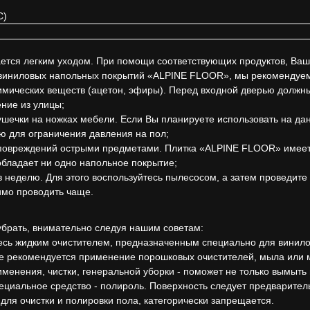
С)
ся легким уходом. При помощи соответствующих продуктов, Ваши 
ц-виниловых напольных покрытий «ALPINE FLOOR», мы рекомендуе
химических веществ (ацетон, эфиры). Перед входной дверью должн
ние из улицы;
ушечки на ножках мебели. Если Вы планируете использовать на д
ю для ограничения давления на пол;
овреждений острыми предметами. Плитка «ALPINE FLOOR» имеет о
бладает ни одно напольное покрытие;
в неделю. Для этого воспользуйтесь пылесосом, а затем проведите
имо проводить чаще.
убрать, внимательно следуя нашим советам:
есь жидким очистителем, предназначенным специально для виниловы
Не рекомендуется применение порошковых очистителей, мыла или 
енения, чистки, генеральной уборки - поможет не только вымыть в
иальное средство - полироль. Поверхность следует предварительн
для очистки и полировки пола, категорически запрещается.