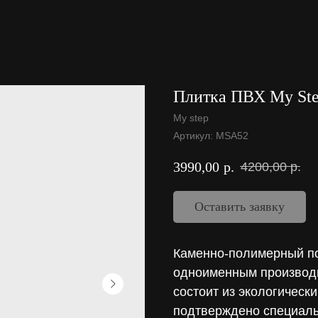
Плитка ПВХ My St
My step
Артикул:
MSA52
3990,00
р.
4200,00
р.
Оставить заявку
Каменно-полимерный по
одноименным производи
состоит из экологически
подтверждено специаль