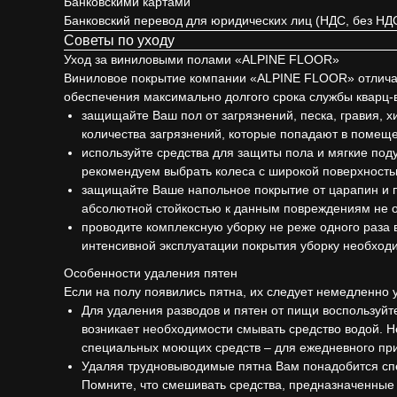
Банковскими картами
Банковский перевод для юридических лиц (НДС, без НД
Советы по уходу
Уход за виниловыми полами «ALPINE FLOOR»
Виниловое покрытие компании «ALPINE FLOOR» отличает
обеспечения максимально долгого срока службы квар
защищайте Ваш пол от загрязнений, песка, гравия, 
количества загрязнений, которые попадают в помеще
используйте средства для защиты пола и мягкие под
рекомендуем выбрать колеса с широкой поверхность
защищайте Ваше напольное покрытие от царапин и п
абсолютной стойкостью к данным повреждениям не о
проводите комплексную уборку не реже одного раза 
интенсивной эксплуатации покрытия уборку необход
Особенности удаления пятен
Если на полу появились пятна, их следует немедленно 
Для удаления разводов и пятен от пищи воспользуйт
возникает необходимости смывать средство водой. 
специальных моющих средств – для ежедневного прим
Удаляя трудновыводимые пятна Вам понадобится спец
Помните, что смешивать средства, предназначенные 