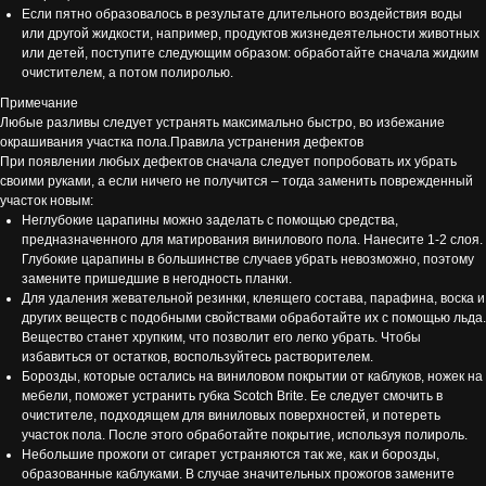
Если пятно образовалось в результате длительного воздействия воды
или другой жидкости, например, продуктов жизнедеятельности животных
или детей, поступите следующим образом: обработайте сначала жидким
очистителем, а потом полиролью.
Примечание
Любые разливы следует устранять максимально быстро, во избежание
окрашивания участка пола.Правила устранения дефектов
При появлении любых дефектов сначала следует попробовать их убрать
своими руками, а если ничего не получится – тогда заменить поврежденный
участок новым:
Неглубокие царапины можно заделать с помощью средства,
предназначенного для матирования винилового пола. Нанесите 1-2 слоя.
Глубокие царапины в большинстве случаев убрать невозможно, поэтому
замените пришедшие в негодность планки.
Для удаления жевательной резинки, клеящего состава, парафина, воска и
других веществ с подобными свойствами обработайте их с помощью льда.
Вещество станет хрупким, что позволит его легко убрать. Чтобы
избавиться от остатков, воспользуйтесь растворителем.
Борозды, которые остались на виниловом покрытии от каблуков, ножек на
мебели, поможет устранить губка Scotch Brite. Ее следует смочить в
очистителе, подходящем для виниловых поверхностей, и потереть
участок пола. После этого обработайте покрытие, используя полироль.
Небольшие прожоги от сигарет устраняются так же, как и борозды,
образованные каблуками. В случае значительных прожогов замените