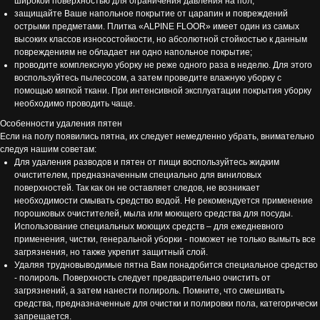
широкой поверхностью для ограничения давления на пол;
защищайте Ваше напольное покрытие от царапин и повреждений
острыми предметами. Плитка «ALPINE FLOOR» имеет один из самых
высоких классов износостойкости, но абсолютной стойкостью к данным
повреждениям не обладает ни одно напольное покрытие;
проводите комплексную уборку не реже одного раза в неделю. Для этого
воспользуйтесь пылесосом, а затем проведите влажную уборку с
помощью мягкой ткани. При интенсивной эксплуатации покрытия уборку
необходимо проводить чаще.
Особенности удаления пятен
Если на полу появились пятна, их следует немедленно убрать, внимательно
следуя нашим советам:
Для удаления разводов и пятен от пищи воспользуйтесь жидким
очистителем, предназначенным специально для виниловых
поверхностей. Так как он не оставляет следов, не возникает
необходимости смывать средство водой. Не рекомендуется применение
порошковых очистителей, мыла или моющего средства для посуды.
Использование специальных моющих средств – для ежедневного
применения, чистки, генеральной уборки - поможет не только вымыть все
загрязнения, но также укрепит защитный слой.
Удаляя трудновыводимые пятна Вам понадобится специальное средство
- полироль. Поверхность следует предварительно очистить от
загрязнений, а затем нанести полироль. Помните, что смешивать
средства, предназначенные для очистки и полировки пола, категорически
запрещается.