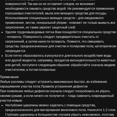
поверхностей. Так как он не оставляет следов, не возникает
необходимости смывать средство водой. Не рекомендуется применение
порошковых очистителей, мыла или моющего средства для посуды.
Использование специальных моющих средств – для ежедневного
применения, чистки, генеральной уборки - поможет не только вымыть все
загрязнения, но также укрепит защитный слой.
Удаляя трудновыводимые пятна Вам понадобится специальное средство
- полироль. Поверхность следует предварительно очистить от
загрязнений, а затем нанести полироль. Помните, что смешивать
средства, предназначенные для очистки и полировки пола, категорически
запрещается.
Если пятно образовалось в результате длительного воздействия воды
или другой жидкости, например, продуктов жизнедеятельности животных
или детей, поступите следующим образом: обработайте сначала жидким
очистителем, а потом полиролью.
Примечание
Любые разливы следует устранять максимально быстро, во избежание
окрашивания участка пола.Правила устранения дефектов
При появлении любых дефектов сначала следует попробовать их убрать
своими руками, а если ничего не получится – тогда заменить поврежденный
участок новым:
Неглубокие царапины можно заделать с помощью средства,
предназначенного для матирования винилового пола. Нанесите 1-2 слоя.
Глубокие царапины в большинстве случаев убрать невозможно, поэтому