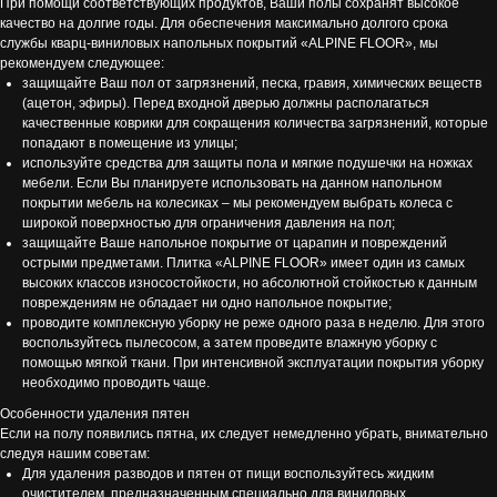
При помощи соответствующих продуктов, Ваши полы сохранят высокое
качество на долгие годы. Для обеспечения максимально долгого срока
службы кварц-виниловых напольных покрытий «ALPINE FLOOR», мы
рекомендуем следующее:
защищайте Ваш пол от загрязнений, песка, гравия, химических веществ
(ацетон, эфиры). Перед входной дверью должны располагаться
качественные коврики для сокращения количества загрязнений, которые
попадают в помещение из улицы;
используйте средства для защиты пола и мягкие подушечки на ножках
мебели. Если Вы планируете использовать на данном напольном
покрытии мебель на колесиках – мы рекомендуем выбрать колеса с
широкой поверхностью для ограничения давления на пол;
защищайте Ваше напольное покрытие от царапин и повреждений
острыми предметами. Плитка «ALPINE FLOOR» имеет один из самых
высоких классов износостойкости, но абсолютной стойкостью к данным
повреждениям не обладает ни одно напольное покрытие;
проводите комплексную уборку не реже одного раза в неделю. Для этого
воспользуйтесь пылесосом, а затем проведите влажную уборку с
помощью мягкой ткани. При интенсивной эксплуатации покрытия уборку
необходимо проводить чаще.
Особенности удаления пятен
Если на полу появились пятна, их следует немедленно убрать, внимательно
следуя нашим советам:
Для удаления разводов и пятен от пищи воспользуйтесь жидким
очистителем, предназначенным специально для виниловых