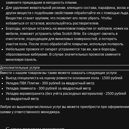
замените пришедшие в негодность планки.
Для удаления жевательной резинки, клеящего состава, парафина, воска и
других веществ с подобными свойствами обработайте их с помощью льда.
Вещество станет хрупким, что позволит его легко убрать. Чтобы
избавиться от остатков, воспользуйтесь растворителем.
Борозды, которые остались на виниловом покрытии от каблуков, ножек на
мебели, поможет устранить губка Scotch Brite. Ее следует смочить в
очистителе, подходящем для виниловых поверхностей, и потереть
участок пола. После этого обработайте покрытие, используя полироль.
Небольшие прожоги от сигарет устраняются так же, как и борозды,
образованные каблуками. В случае значительных прожогов замените
виниловую панель.
Дополнительные услуги
Вместе с нашим товаром вы также можете заказать следующие услуги:
Выезд специалиста на оценку ровности основания пола - 1500 рублей
Укладка ПВХ Плитки - 300 рублей за квадратный метр
Укладка ламината - 300 рублей за квадратный метр
Укладка керамогранита (без учёта расходных материалов) - 2500 рублей
за квадратный метр
Любую из вышеперечисленных услуг вы можете приобрести при оформлении
заявки у ответственного менеджера.
С этим товаром покупают