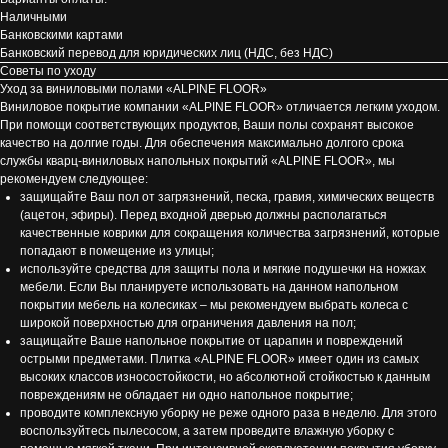
Наличными
Банковскими картами
Банковский перевод для юридических лиц (НДС, без НДС)
Советы по уходу
Уход за виниловыми полами «ALPINE FLOOR»
Виниловое покрытие компании «ALPINE FLOOR» отличается легким уходом.
При помощи соответствующих продуктов, Ваши полы сохранят высокое
качество на долгие годы. Для обеспечения максимально долгого срока
службы кварц-виниловых напольных покрытий «ALPINE FLOOR», мы
рекомендуем следующее:
защищайте Ваш пол от загрязнений, песка, гравия, химических веществ
(ацетон, эфиры). Перед входной дверью должны располагаться
качественные коврики для сокращения количества загрязнений, которые
попадают в помещение из улицы;
используйте средства для защиты пола и мягкие подушечки на ножках
мебели. Если Вы планируете использовать на данном напольном
покрытии мебель на колесиках – мы рекомендуем выбрать колеса с
широкой поверхностью для ограничения давления на пол;
защищайте Ваше напольное покрытие от царапин и повреждений
острыми предметами. Плитка «ALPINE FLOOR» имеет один из самых
высоких классов износостойкости, но абсолютной стойкостью к данным
повреждениям не обладает ни одно напольное покрытие;
проводите комплексную уборку не реже одного раза в неделю. Для этого
воспользуйтесь пылесосом, а затем проведите влажную уборку с