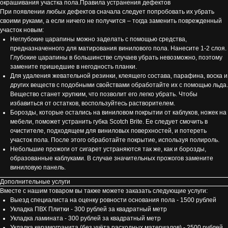
окрашивания участка пола.Правила устранения дефектов
При появлении любых дефектов сначала следует попробовать их убрать
своими руками, а если ничего не получится – тогда заменить поврежденный
участок новым:
Неглубокие царапины можно заделать с помощью средства,
предназначенного для матирования винилового пола. Нанесите 1-2 слоя.
Глубокие царапины в большинстве случаев убрать невозможно, поэтому
замените пришедшие в негодность планки.
Для удаления жевательной резинки, клеящего состава, парафина, воска и
других веществ с подобными свойствами обработайте их с помощью льда.
Вещество станет хрупким, что позволит его легко убрать. Чтобы
избавиться от остатков, воспользуйтесь растворителем.
Борозды, которые остались на виниловом покрытии от каблуков, ножек на
мебели, поможет устранить губка Scotch Brite. Ее следует смочить в
очистителе, подходящем для виниловых поверхностей, и потереть
участок пола. После этого обработайте покрытие, используя полироль.
Небольшие прожоги от сигарет устраняются так же, как и борозды,
образованные каблуками. В случае значительных прожогов замените
виниловую панель.
Дополнительные услуги
Вместе с нашим товаром вы также можете заказать следующие услуги:
Выезд специалиста на оценку ровности основания пола - 1500 рублей
Укладка ПВХ Плитки - 300 рублей за квадратный метр
Укладка ламината - 300 рублей за квадратный метр
Укладка керамогранита (без учёта расходных материалов) - 2500 рублей