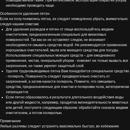
помощью мягкой ткани. При интенсивной эксплуатации покрытия уборку
необходимо проводить чаще.
Особенности удаления пятен
Если на полу появились пятна, их следует немедленно убрать, внимательно
следуя нашим советам:
Для удаления разводов и пятен от пищи воспользуйтесь жидким
очистителем, предназначенным специально для виниловых
поверхностей. Так как он не оставляет следов, не возникает
необходимости смывать средство водой. Не рекомендуется применение
порошковых очистителей, мыла или моющего средства для посуды.
Использование специальных моющих средств – для ежедневного
применения, чистки, генеральной уборки - поможет не только вымыть все
загрязнения, но также укрепит защитный слой.
Удаляя трудновыводимые пятна Вам понадобится специальное средство
- полироль. Поверхность следует предварительно очистить от
загрязнений, а затем нанести полироль. Помните, что смешивать
средства, предназначенные для очистки и полировки пола, категорически
запрещается.
Если пятно образовалось в результате длительного воздействия воды
или другой жидкости, например, продуктов жизнедеятельности животных
или детей, поступите следующим образом: обработайте сначала жидким
очистителем, а потом полиролью.
Примечание
Любые разливы следует устранять максимально быстро, во избежание