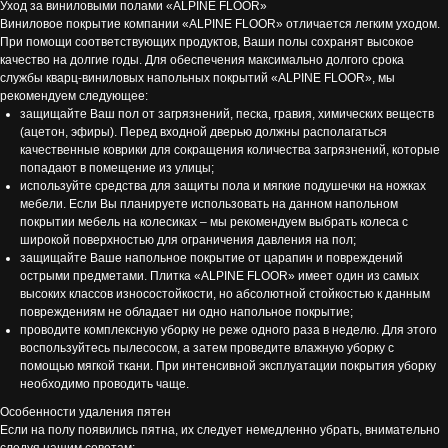
Уход за виниловыми полами «ALPINE FLOOR»
Виниловое покрытие компании «ALPINE FLOOR» отличается легким уходом.
При помощи соответствующих продуктов, Ваши полы сохранят высокое
качество на долгие годы. Для обеспечения максимально долгого срока
службы кварц-виниловых напольных покрытий «ALPINE FLOOR», мы
рекомендуем следующее:
защищайте Ваш пол от загрязнений, песка, гравия, химических веществ
(ацетон, эфиры). Перед входной дверью должны располагаться
качественные коврики для сокращения количества загрязнений, которые
попадают в помещение из улицы;
используйте средства для защиты пола и мягкие подушечки на ножках
мебели. Если Вы планируете использовать на данном напольном
покрытии мебель на колесиках – мы рекомендуем выбрать колеса с
широкой поверхностью для ограничения давления на пол;
защищайте Ваше напольное покрытие от царапин и повреждений
острыми предметами. Плитка «ALPINE FLOOR» имеет один из самых
высоких классов износостойкости, но абсолютной стойкостью к данным
повреждениям не обладает ни одно напольное покрытие;
проводите комплексную уборку не реже одного раза в неделю. Для этого
воспользуйтесь пылесосом, а затем проведите влажную уборку с
помощью мягкой ткани. При интенсивной эксплуатации покрытия уборку
необходимо проводить чаще.
Особенности удаления пятен
Если на полу появились пятна, их следует немедленно убрать, внимательно
следуя нашим советам: