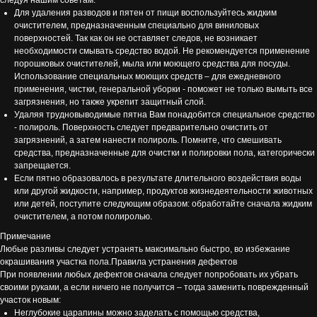
Для удаления разводов и пятен от пищи воспользуйтесь жидким
очистителем, предназначенным специально для виниловых
поверхностей. Так как он не оставляет следов, не возникает
необходимости смывать средство водой. Не рекомендуется применение
порошковых очистителей, мыла или моющего средства для посуды.
Использование специальных моющих средств – для ежедневного
применения, чистки, генеральной уборки - поможет не только вымыть все
загрязнения, но также укрепит защитный слой.
Удаляя трудновыводимые пятна Вам понадобится специальное средство
- полироль. Поверхность следует предварительно очистить от
загрязнений, а затем нанести полироль. Помните, что смешивать
средства, предназначенные для очистки и полировки пола, категорически
запрещается.
Если пятно образовалось в результате длительного воздействия воды
или другой жидкости, например, продуктов жизнедеятельности животных
или детей, поступите следующим образом: обработайте сначала жидким
очистителем, а потом полиролью.
Примечание
Любые разливы следует устранять максимально быстро, во избежание
окрашивания участка пола.Правила устранения дефектов
При появлении любых дефектов сначала следует попробовать их убрать
своими руками, а если ничего не получится – тогда заменить поврежденный
участок новым:
Неглубокие царапины можно заделать с помощью средства,