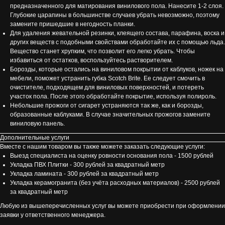
предназначенного для матирования винилового пола. Нанесите 1-2 слоя.
Глубокие царапины в большинстве случаев убрать невозможно, поэтому
замените пришедшие в негодность планки.
Для удаления жевательной резинки, клеящего состава, парафина, воска и
других веществ с подобными свойствами обработайте их с помощью льда.
Вещество станет хрупким, что позволит его легко убрать. Чтобы
избавиться от остатков, воспользуйтесь растворителем.
Борозды, которые остались на виниловом покрытии от каблуков, ножек на
мебели, поможет устранить губка Scotch Brite. Ее следует смочить в
очистителе, подходящем для виниловых поверхностей, и потереть
участок пола. После этого обработайте покрытие, используя полироль.
Небольшие прожоги от сигарет устраняются так же, как и борозды,
образованные каблуками. В случае значительных прожогов замените
виниловую панель.
Дополнительные услуги
Вместе с нашим товаром вы также можете заказать следующие услуги:
Выезд специалиста на оценку ровности основания пола - 1500 рублей
Укладка ПВХ Плитки - 300 рублей за квадратный метр
Укладка ламината - 300 рублей за квадратный метр
Укладка керамогранита (без учёта расходных материалов) - 2500 рублей
за квадратный метр
Любую из вышеперечисленных услуг вы можете приобрести при оформлении
заявки у ответственного менеджера.