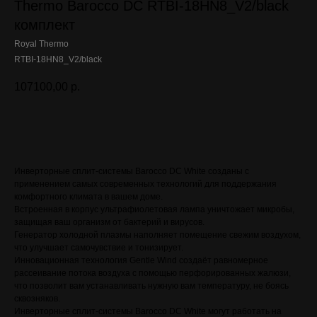
Thermo Barocco DC RTBI-18HN8_V2/black
комплект
Royal Thermo
RTBI-18HN8_V2/black
107100,00
р.
Оставить заявку
Инверторные сплит-системы Barocco DC White созданы с
применением самых современных технологий для поддержания
комфортного климата в вашем доме.
Встроенная в корпус ультрафиолетовая лампа уничтожает микробы,
защищая ваш организм от бактерий и вирусов.
Генератор холодной плазмы наполняет помещение свежим воздухом,
что улучшает самочувствие и тонизирует.
Инновационная технология Gentle Wind создаёт равномерное
рассеивание потока воздуха с помощью перфорированных жалюзи,
что позволит вам устанавливать нужную вам температуру, не боясь
сквозняков.
Инверторные сплит-системы Barocco DC White могут работать на