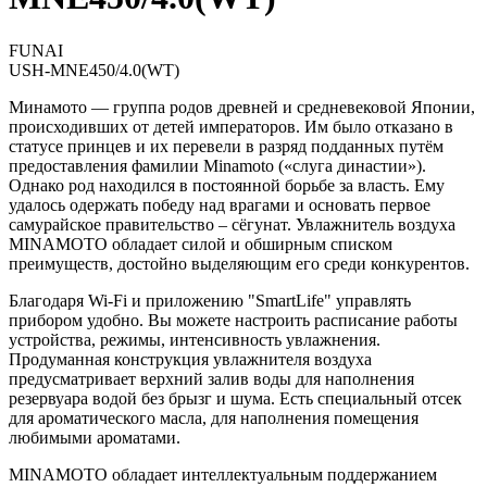
FUNAI
USH-MNE450/4.0(WT)
Минамото — группа родов древней и средневековой Японии,
происходивших от детей императоров. Им было отказано в
статусе принцев и их перевели в разряд подданных путём
предоставления фамилии Minamoto («слуга династии»).
Однако род находился в постоянной борьбе за власть. Ему
удалось одержать победу над врагами и основать первое
самурайское правительство – сёгунат. Увлажнитель воздуха
MINAMOTO обладает силой и обширным списком
преимуществ, достойно выделяющим его среди конкурентов.
Благодаря Wi-Fi и приложению "SmartLife" управлять
прибором удобно. Вы можете настроить расписание работы
устройства, режимы, интенсивность увлажнения.
Продуманная конструкция увлажнителя воздуха
предусматривает верхний залив воды для наполнения
резервуара водой без брызг и шума. Есть специальный отсек
для ароматического масла, для наполнения помещения
любимыми ароматами.
MINAMOTO обладает интеллектуальным поддержанием